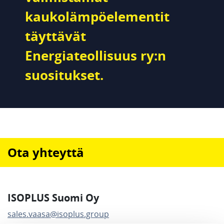
kaukolämpöelementit
täyttävät
Energiateollisuus ry:n
suositukset.
Ota yhteyttä
ISOPLUS Suomi Oy
sales.vaasa@isoplus.group