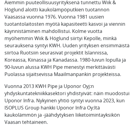
Aiemmin puuteollisuusyrityksenä tunnettu Wiik &
Höglund aloitti kaukolämpöputkien tuotannon
Vaasassa vuonna 1976. Vuonna 1981 uusien
tuotantolaitosten myötä kapasiteetti kasvoi ja viennin
käynnistäminen mahdollistui. Kolme vuotta
myöhemmin Wiik & Höglund siirtyi Kepolle, minkä
seurauksena syntyi KWH. Uuden yrityksen ensimmäistä
siirtoa Ruotsiin seurasivat projektit Islannissa,
Koreassa, Kiinassa ja Kanadassa. 1980-luvun lopulla ja
90-luvun alussa KWH Pipe menestyi merkittävästi
Puolassa sijaitsevissa Maailmanpankin projekteissa.
Vuonna 2013 KWH Pipe ja Uponor Oyj:n
yhdyskuntatekniikkasektori yhdistyivät: näin muodostui
Uponor Infra. Nykyinen yhtiö syntyi vuonna 2023, kun
ISOPLUS Group hankki Uponor Infra Oy:ltä
kaukolämmön ja -jäähdytyksen liiketoimintayksikön
Vaasan tehtaineen.