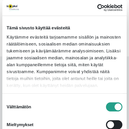
Kappelinmäentie 240
65370 Vaasa
FINLAND
Tämä sivusto käyttää evästeitä
Laskutustiedot
Käytämme evästeitä tarjoamamme sisällön ja mainosten
räätälöimiseen, sosiaalisen median ominaisuuksien
tukemiseen ja kävijämäärämme analysoimiseen. Lisäksi
jaamme sosiaalisen median, mainosalan ja analytiikka-
alan kumppaneillemme tietoja siitä, miten käytät
Lataa tästä esitteemme!
sivustoamme. Kumppanimme voivat yhdistää näitä
tietoja muihin tietoihin, joita olet antanut heille tai joita on
kerätty, kun olet käyttänyt heidän palvelujaan.
Lataa tuoteluettelo kaukolämpö
Suostumuksen
Välttämätön
valinta
Mieltymykset
Lataa tuoteluettelo aluelämpö ja käyttövesi