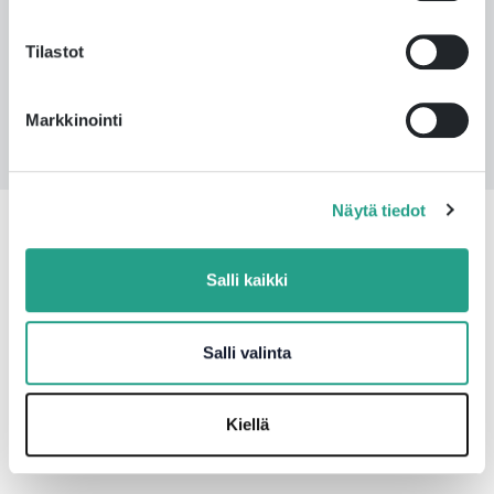
Tilastot
Markkinointi
Näytä tiedot
UUTISET
Salli kaikki
Salli valinta
50 Years of Pre-Insulated Pipe System
Production in Vaasa
Kiellä
01.06.2026