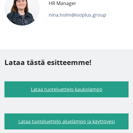
HR Manager
nina.holm@isoplus.group
Lataa tästä esitteemme!
Lataa tuoteluettelo kaukolämpö
Lataa tuoteluettelo aluelämpö ja käyttövesi