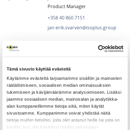
Product Manager
+358 40 860 7151
jan-erik.svarven@isoplus.group
Tobias Thorell
Sales Manager Sweden
Tämä sivusto käyttää evästeitä
+46 70 959 5322
Käytämme evästeitä tarjoamamme sisällön ja mainosten
tobias.thorell@isoplus.group
räätälöimiseen, sosiaalisen median ominaisuuksien
tukemiseen ja kävijämäärämme analysoimiseen. Lisäksi
jaamme sosiaalisen median, mainosalan ja analytiikka-
alan kumppaneillemme tietoja siitä, miten käytät
sivustoamme. Kumppanimme voivat yhdistää näitä
Flex-tuotteet
tietoja muihin tietoihin, joita olet antanut heille tai joita on
kerätty, kun olet käyttänyt heidän palvelujaan.