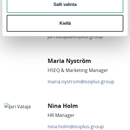
Salli valinta
Jari Vataja
Kiellä
Managing Director
jari.vataja@isoplus.group
Maria Nyström
HSEQ & Marketing Manager
maria.nystrom@isoplus.group
Nina Holm
HR Manager
nina.holm@isoplus.group