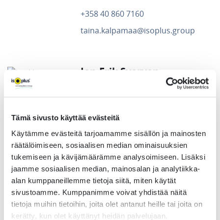
+358 40 860 7160
taina.kalpamaa@isoplus.group
Jan-Erik Svarven
Product Manager
+358 40 860 7151
Tämä sivusto käyttää evästeitä
jan-erik.svarven@isoplus.group
Käytämme evästeitä tarjoamamme sisällön ja mainosten
räätälöimiseen, sosiaalisen median ominaisuuksien
tukemiseen ja kävijämäärämme analysoimiseen. Lisäksi
jaamme sosiaalisen median, mainosalan ja analytiikka-
Flexibla rörsystem
alan kumppaneillemme tietoja siitä, miten käytät
sivustoamme. Kumppanimme voivat yhdistää näitä
tietoja muihin tietoihin, joita olet antanut heille tai joita on
Magnus Lönnberg
kerätty, kun olet käyttänyt heidän palvelujaan.