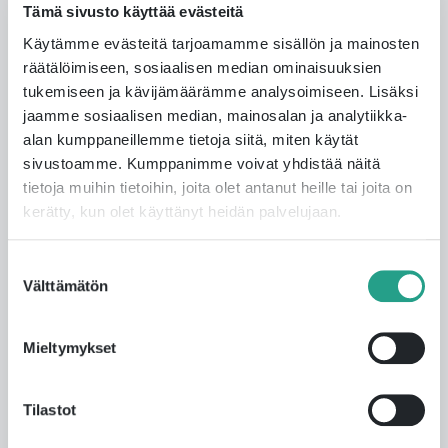
Muut artikkelit
Tämä sivusto käyttää evästeitä
Käytämme evästeitä tarjoamamme sisällön ja mainosten
räätälöimiseen, sosiaalisen median ominaisuuksien
tukemiseen ja kävijämäärämme analysoimiseen. Lisäksi
jaamme sosiaalisen median, mainosalan ja analytiikka-
alan kumppaneillemme tietoja siitä, miten käytät
sivustoamme. Kumppanimme voivat yhdistää näitä
tietoja muihin tietoihin, joita olet antanut heille tai joita on
kerätty, kun olet käyttänyt heidän palvelujaan.
Suostumuksen
Välttämätön
valinta
Mieltymykset
ISOPLUS ja Fortum yhteistyössä:
maailman suurin datakeskusten
hukkalämmön talteenottoprojekti on
Tilastot
käynnissä