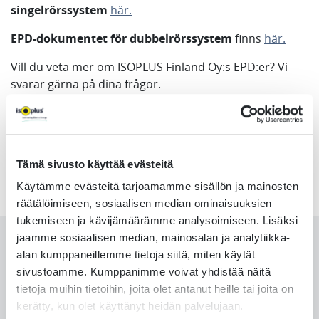
singelrörssystem
här.
EPD-dokumentet för dubbelrörssystem
finns
här.
Vill du veta mer om ISOPLUS Finland Oy:s EPD:er? Vi
svarar gärna på dina frågor.
Kontakta
Maria Nyström, HSEQ Manager vid
ISOPLUS Finland & Sverige
maria.nystrom@isoplus.group
Tämä sivusto käyttää evästeitä
Käytämme evästeitä tarjoamamme sisällön ja mainosten
räätälöimiseen, sosiaalisen median ominaisuuksien
tukemiseen ja kävijämäärämme analysoimiseen. Lisäksi
jaamme sosiaalisen median, mainosalan ja analytiikka-
Andra artiklar
alan kumppaneillemme tietoja siitä, miten käytät
sivustoamme. Kumppanimme voivat yhdistää näitä
tietoja muihin tietoihin, joita olet antanut heille tai joita on
kerätty, kun olet käyttänyt heidän palvelujaan.