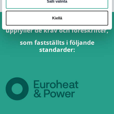
Salli valinta
Kiellä
isoplus Suomi Oy: verksamhet
uppfyller de krav och föreskrifter,
som fastställts i följande
standarder: