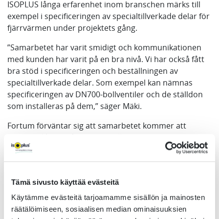
ISOPLUS långa erfarenhet inom branschen märks till
exempel i specificeringen av specialtillverkade delar för
fjärrvärmen under projektets gång.
”Samarbetet har varit smidigt och kommunikationen
med kunden har varit på en bra nivå. Vi har också fått
bra stöd i specificeringen och beställningen av
specialtillverkade delar. Som exempel kan nämnas
specificeringen av DN700-bollventiler och de ställdon
som installeras på dem,” säger Mäki.
Fortum förväntar sig att samarbetet kommer att
fortsätta lika smidigt som hittills.
”Vi hoppas också att den globala politiska situationen
inte påverkar tillgången på material. Tillgången på
material är prioritet nummer ett för Fortums
Tämä sivusto käyttää evästeitä
datacenterprojekt, eftersom dessa projekt har en stor
Käytämme evästeitä tarjoamamme sisällön ja mainosten
inverkan på vår fjärrvärmeproduktionens omställning
räätälöimiseen, sosiaalisen median ominaisuuksien
till att bli koldioxidneutral,” förklarar Mäki.