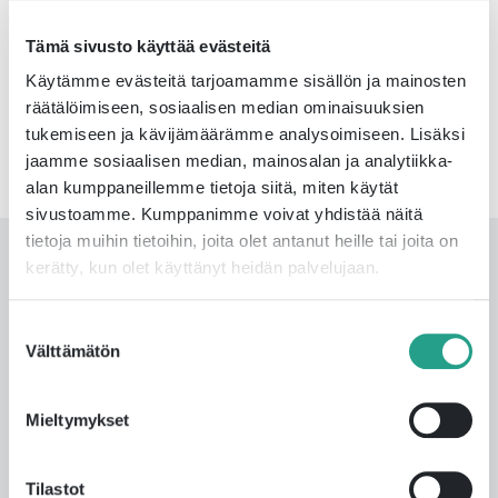
finns ett diffusionsskydd eller
aluminiumdiffusionsskydd beroende på produkt.
Tämä sivusto käyttää evästeitä
– För varmvatten kan ett tvårörskulvertsystem väljas,
där varmvattnet ständigt cirkulerar i röret.
Käytämme evästeitä tarjoamamme sisällön ja mainosten
räätälöimiseen, sosiaalisen median ominaisuuksien
Begär offert
magnus.lonnberg@isoplus.group
, +358 40
tukemiseen ja kävijämäärämme analysoimiseen. Lisäksi
358 4898 och ta del av
vår nya produktkatalog
jaamme sosiaalisen median, mainosalan ja analytiikka-
alan kumppaneillemme tietoja siitä, miten käytät
sivustoamme. Kumppanimme voivat yhdistää näitä
tietoja muihin tietoihin, joita olet antanut heille tai joita on
Andra artiklar
kerätty, kun olet käyttänyt heidän palvelujaan.
Suostumuksen
Välttämätön
valinta
ISOPLUS och Fortum samarbetar:
världens största projekt för återvinning
Mieltymykset
av spillvärme från datacenter är igång
Tilastot
16 april 2024