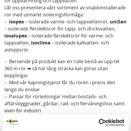
för uppvärmning och tappvatten.
Låt oss presentera vårt sortiment av snabbinstallerade
rör med utmärkt isoleringsförmåga:
–
isopex
– isolerade värme- och tappvattenrör,
uniSan
– isolerade flerskiktsrör för tapp- och dricksvatten,
isoalupex
– isolerade flerskiktsrör för värme- och
tappvatten,
isoclima
– isolerade kallvatten- och
avloppsrör
– Beroende på produkt kan en rulle bestå av upp till
360 m rör ➡ så här lång sträcka kan göras utan
kopplingar
– Med vår kapningstjänst får du rören i precis den
längd du önskar
– Passar för rörledningar mellan bostads- och
affärsbyggnader, gårdar, rad- och flervåningshus samt
även för industri
– I produktutbudet finns både en- och
tvårörskulvertar. Mellan manteln och PUR-isoleringen