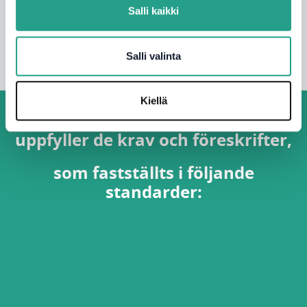
Salli kaikki
Se alla
Salli valinta
Kiellä
isoplus Suomi Oy: verksamhet
uppfyller de krav och föreskrifter,
som fastställts i följande
standarder: