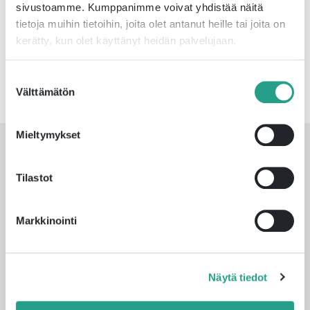
sivustoamme. Kumppanimme voivat yhdistää näitä
tietoja muihin tietoihin, joita olet antanut heille tai joita on
kerätty, kun olet käyttänyt heidän palvelujaan.
Suostumuksen
Välttämätön
valinta
Mieltymykset
Andra artiklar
Tilastot
Markkinointi
ISOPLUS och Fortum samarbetar:
världens största projekt för återvinning
av spillvärme från datacenter är igång
Näytä tiedot
16 april 2024