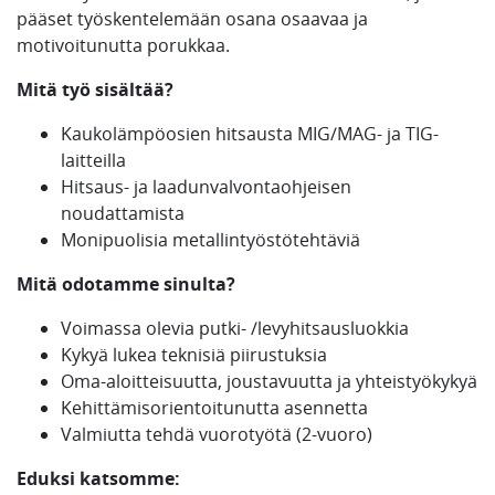
pääset työskentelemään osana osaavaa ja
motivoitunutta porukkaa.
Mitä työ sisältää?
Kaukolämpöosien hitsausta MIG/MAG- ja TIG-
laitteilla
Hitsaus- ja laadunvalvontaohjeisen
noudattamista
Monipuolisia metallintyöstötehtäviä
Mitä odotamme sinulta?
Voimassa olevia putki- /levyhitsausluokkia
Kykyä lukea teknisiä piirustuksia
Oma-aloitteisuutta, joustavuutta ja yhteistyökykyä
Kehittämisorientoitunutta asennetta
Valmiutta tehdä vuorotyötä (2-vuoro)
Eduksi katsomme: