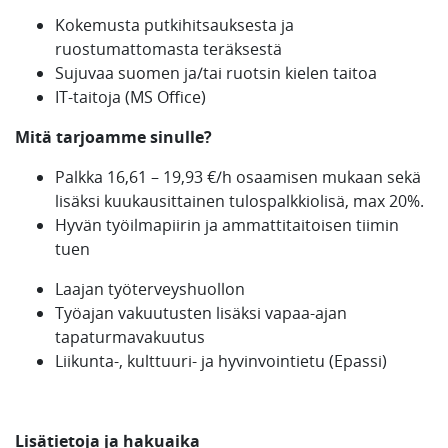
Kokemusta putkihitsauksesta ja
ruostumattomasta teräksestä
Sujuvaa suomen ja/tai ruotsin kielen taitoa
IT-taitoja (MS Office)
Mitä tarjoamme sinulle?
Palkka 16,61 – 19,93 €/h osaamisen mukaan sekä
lisäksi kuukausittainen tulospalkkiolisä, max 20%.
Hyvän työilmapiirin ja ammattitaitoisen tiimin
tuen
Laajan työterveyshuollon
Työajan vakuutusten lisäksi vapaa-ajan
tapaturmavakuutus
Liikunta-, kulttuuri- ja hyvinvointietu (Epassi)
Lisätietoja ja hakuaika