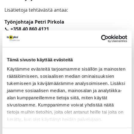
Lisätietoja tehtävästä antaa:
Työnjohtaja Petri Pirkola
📞
+358 40 860 4171
Hakuaika päättyy
1.2.2026
.
Lähetä hakemuksesi
linkin kautta
ja tule rakentamaan
Tämä sivusto käyttää evästeitä
tulevaisuuden kaukolämpöratkaisuja kanssamme!
Käytämme evästeitä tarjoamamme sisällön ja mainosten
räätälöimiseen, sosiaalisen median ominaisuuksien
MIG/MAG-hitsaaja kaukolämpöputkien valmistukseen -
tukemiseen ja kävijämäärämme analysoimiseen. Lisäksi
Vaasa | Isoplus Suomi Oy
jaamme sosiaalisen median, mainosalan ja analytiikka-
Haku alkaa
17. joulukuuta 2025
ja päättyy
1
.
alan kumppaneillemme tietoja siitä, miten käytät
helmikuuta 2026, klo 23.59
(Europe/Helsinki)
sivustoamme. Kumppanimme voivat yhdistää näitä
tietoja muihin tietoihin, joita olet antanut heille tai joita on
Tarjoamme
kerätty, kun olet käyttänyt heidän palvelujaan.
ePassi